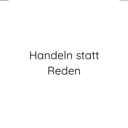
0
1
0
1
Read Time:
15 Minute, 58 Second
Handeln statt
Reden