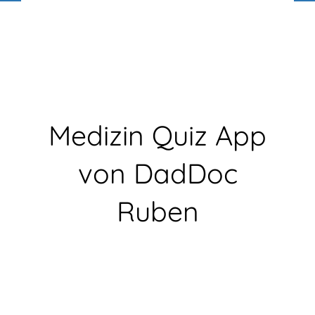
0
1
0
1
Read Time:
26 Minute, 20 Second
Medizin Quiz App
von DadDoc
Ruben