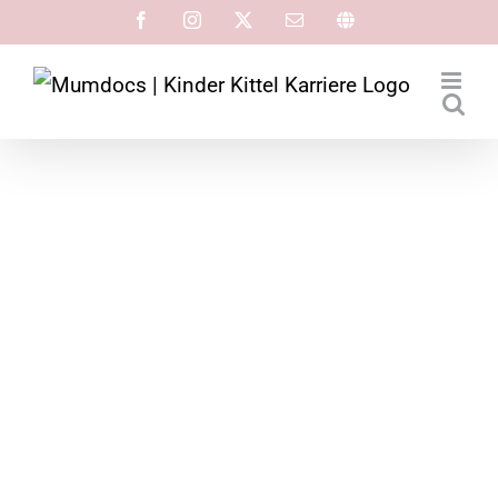
Pädiaterin als
Sicherstellungsassistentin in
Mühlheim am Main
Pädiaterin als
Sicherstellungsassistentin in
Mühlheim am Main