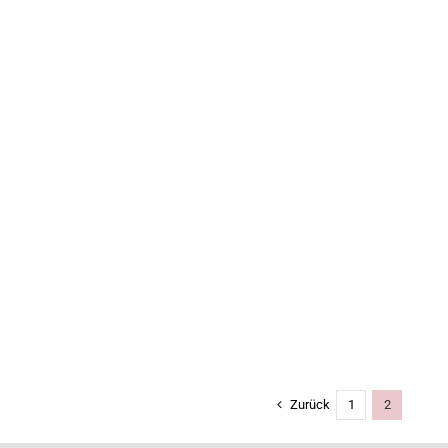
MumDoc Veronica
Weiterbildungsstelle
Allgemeinmedizin gesucht
Weiterbildungsstelle
Allgemeinmedizin gesucht
Zurück
1
2