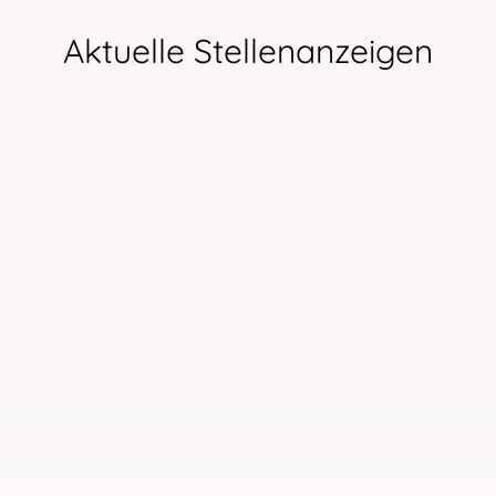
Aktuelle Stellenanzeigen
Gefäßchirurgin am Starnberger
See gesucht
Gefäßchirurgin am
Starnberger See gesucht
MumDoc mit Spaß an der Chirurgie und
der Gefäßchirurgie [...]