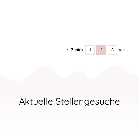
Liebe MumDocs, wie ihr wisst finden
hier nur Angebote [...]
Zurück
Vor
1
2
3
Aktuelle Stellengesuche
MumDoc Veronica